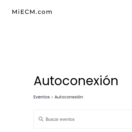
MiECM.com
Skip to main content
Autoconexión
Eventos
Autoconexión
Navegación
Introduce
la
de