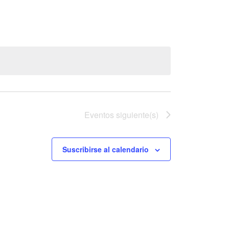
vistas
de
Evento
Eventos
siguiente(s)
Suscribirse al calendario