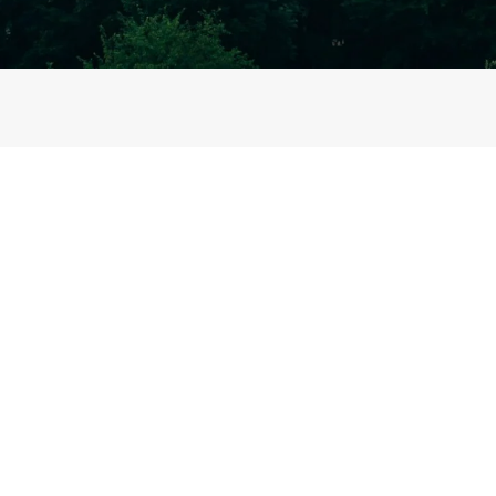
MiECM
Escuela del nuevo Ser Humano