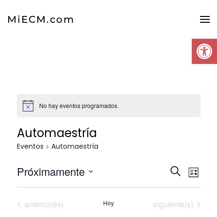
MiECM.com
Skip to main content
Abrir
No hay eventos programados.
Automaestría
Eventos
Automaestría
Navega
Próximamente
Nav
Buscar
Lista
Seleccionar
de
de
fecha.
Eventos
Eventos
anterior(es)
Hoy
siguiente(s)
vist
búsqu